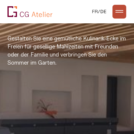
Zum Inhalt springen
FR
DE
Gestalten Sie eine gemütliche Kulinarik-Ecke im
Pergolen
Carports
Markisen
Freien für gesellige Mahlzeiten mit Freunden
Rollläden und Raffstores
Haustüren
oder der Familie und verbringen Sie den
Sommer im Garten.
Garagentore
Fenster
Outdoor