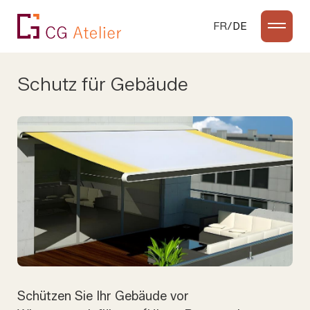
Zum Inhalt springen
FR
DE
Schutz für Gebäude
Pergolen
Carports
Markisen
Rollläden und Raffstores
Haustüren
Garagentore
Fenster
Outdoor
Schützen Sie Ihr Gebäude vor